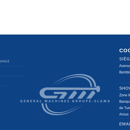
CO
SIÈ
HANGE
Avenu
Bembla
SHO
Zone I
Banqu
de Tun
Arous
EMA