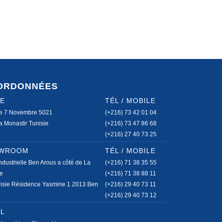
ORDONNÉES
GE
TÉL / MOBILE
e 7 Novembre 5021
(+216) 73 42 01 04
 Monastir Tunisie
(+216) 73 47 86 68
(+216) 27 40 73 25
WROOM
TÉL / MOBILE
ndustrielle Ben Arous a côté de La
(+216) 71 38 35 55
e
(+216) 71 38 88 11
isie Résidence Yasmine 1 2013 Ben
(+216) 29 40 73 11
(+216) 29 40 73 12
IL