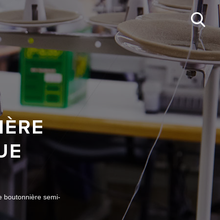
IÈRE
UE
 boutonnière semi-