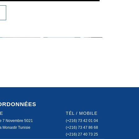
ORDONNÉES
GE
TÉL / MOBILE
e 7 Novembre 5021
(+216) 73 42 01 04
 Monastir Tunisie
(+216) 73 47 86 68
(+216) 27 40 73 25