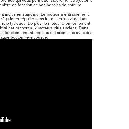
rentes qui vous permettent facilement d'ajuster le
nière en fonction de vos besoins de couture
nt inclus en standard. Le moteur à entraînement
égulier et régulier sans le bruit et les vibrations
roie typiques. De plus, le moteur à entraînement
icité par rapport aux moteurs plus anciens. Dans
un fonctionnement très doux et silencieux avec des
chaque boutonnière cousue.