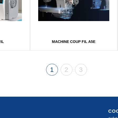
IL
MACHINE COUP FIL A5E
1
2
3
CO